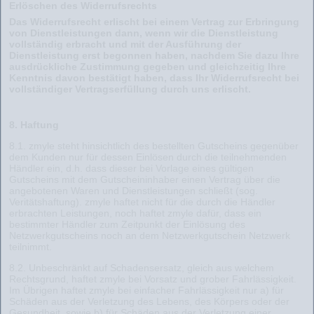
Erlöschen des Widerrufsrechts
Das Widerrufsrecht erlischt bei einem Vertrag zur Erbringung
von Dienstleistungen dann, wenn wir die Dienstleistung
vollständig erbracht und mit der Ausführung der
Dienstleistung erst begonnen haben, nachdem Sie dazu Ihre
ausdrückliche Zustimmung gegeben und gleichzeitig Ihre
Kenntnis davon bestätigt haben, dass Ihr Widerrufsrecht bei
vollständiger Vertragserfüllung durch uns erlischt.
8. Haftung
8.1. zmyle steht hinsichtlich des bestellten Gutscheins gegenüber
dem Kunden nur für dessen Einlösen durch die teilnehmenden
Händler ein, d.h. dass dieser bei Vorlage eines gültigen
Gutscheins mit dem Gutscheininhaber einen Vertrag über die
angebotenen Waren und Dienstleistungen schließt (sog.
Veritätshaftung). zmyle haftet nicht für die durch die Händler
erbrachten Leistungen, noch haftet zmyle dafür, dass ein
bestimmter Händler zum Zeitpunkt der Einlösung des
Netzwerkgutscheins noch an dem Netzwerkgutschein Netzwerk
teilnimmt.
8.2. Unbeschränkt auf Schadensersatz, gleich aus welchem
Rechtsgrund, haftet zmyle bei Vorsatz und grober Fahrlässigkeit.
Im Übrigen haftet zmyle bei einfacher Fahrlässigkeit nur a) für
Schäden aus der Verletzung des Lebens, des Körpers oder der
Gesundheit, sowie b) für Schäden aus der Verletzung einer