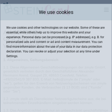
We use cookies
We use cookies and other technologies on our website. Some of these are
essential, while others help us to improve this website and your
ALLGEMEINE
experience. Personal data can be processed (e.g. IP addresses), e.g. B. for
GESCHÄFTSBEDINGUNGEN FÜR
personalized ads and content or ad and content measurement. You can
find more information about the use of your data in our
data protection
VERBRAUCHER - NETZWERK
declaration. You can revoke or adjust your selection at any time under
Settings.
1. Allgemeines, Geltungsbereich
1.1. Diese Allgemeinen Geschäftsbedingungen der zmyle GmbH,
gesetzlich vertreten durch den Geschäftsführer Alexander
Hermann Arend, Gaupel 29, 48653 Coesfeld, Telefon:
+49(0)2541/9 387 833, E-Mail: hello@zmyle.de ("zmyle" oder
"wir"), gelten für den Erwerb von Netzwerkgutscheinen von zmyle
gegenüber Kunden, die Verbraucher (§ 13 BGB) sind ("Kunde"
oder "Sie").
1.2. zmyle stellt als Dienstleister Netzwerkgutscheine aus, die bei
teilnehmenden Einzelhändlern eingelöst werden können.
1.3. Das Angebot richtet sich nur an unbeschränkt geschäftsfähige