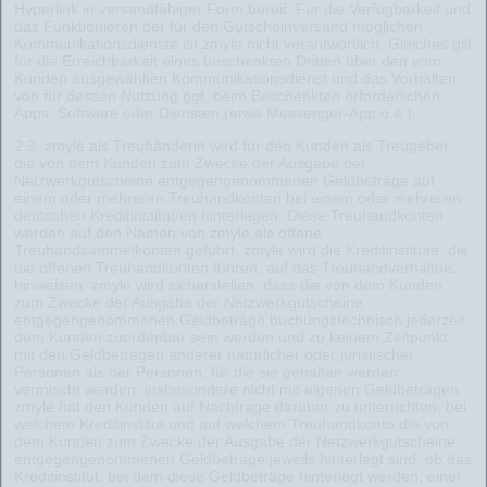
Hyperlink in versandfähiger Form bereit. Für die Verfügbarkeit und
das Funktionieren der für den Gutscheinversand möglichen
Kommunikationsdienste ist zmyle nicht verantwortlich. Gleiches gilt
für die Erreichbarkeit eines beschenkten Dritten über den vom
Kunden ausgewählten Kommunikationsdienst und das Vorhalten
von für dessen Nutzung ggf. beim Beschenkten erforderlichen
Apps, Software oder Diensten (etwa Messenger-App o.ä.).
2.3. zmyle als Treuhänderin wird für den Kunden als Treugeber
die von dem Kunden zum Zwecke der Ausgabe der
Netzwerkgutscheine entgegengenommenen Geldbeträge auf
einem oder mehreren Treuhandkonten bei einem oder mehreren
deutschen Kreditinstitut/en hinterlegen. Diese Treuhandkonten
werden auf den Namen von zmyle als offene
Treuhandsammelkonten geführt. zmyle wird die Kreditinstitute, die
die offenen Treuhandkonten führen, auf das Treuhandverhältnis
hinweisen. zmyle wird sicherstellen, dass die von dem Kunden
zum Zwecke der Ausgabe der Netzwerkgutscheine
entgegengenommenen Geldbeträge buchungstechnisch jederzeit
dem Kunden zuordenbar sein werden und zu keinem Zeitpunkt
mit den Geldbeträgen anderer natürlicher oder juristischer
Personen als der Personen, für die sie gehalten werden,
vermischt werden, insbesondere nicht mit eigenen Geldbeträgen.
zmyle hat den Kunden auf Nachfrage darüber zu unterrichten, bei
welchem Kreditinstitut und auf welchem Treuhandkonto die von
dem Kunden zum Zwecke der Ausgabe der Netzwerkgutscheine
entgegengenommenen Geldbeträge jeweils hinterlegt sind, ob das
Kreditinstitut, bei dem diese Geldbeträge hinterlegt werden, einer