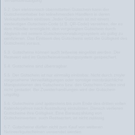
Versandbestätigung.
5.2. Den elektronisch übermittelten Gutschein kann der
Gutscheininhaber bei teilnehmenden Händlern in deren
Verkaufsstellen einlösen. Jeder Gutschein ist mit einem
eindeutigen Gutschein-Code (z.B. QR-Code) versehen, der es
dem Händler ermöglicht, den vorgelegten Gutschein durch
Abgleich mit seinem Gutscheinverwaltungssystem als gültig zu
verifizieren. Das Einlösen des Gutscheins setzt die Gültigkeit des
Gutscheins voraus.
5.3. Gutscheine können auch teilweise eingelöst werden. Der
Restwert wird im Gutscheinverwaltungssystem gespeichert.
5.4. Gutscheine sind übertragbar.
5.5. Der Gutschein ist nur einmalig einlösbar. Nicht durch zmyle
vorgesehene Vervielfältigungen oder sonstige missbräuchliche
Manipulationen des Gutscheins bzw. des Gutschein-Codes sind
nicht gestattet. Bei Zuwiderhandlungen wird der Gutschein
ungültig.
5.6. Gutscheine sind spätestens bis zum Ende des dritten vollen
Kalenderjahres nach Ausstellung einzulösen. Danach verlieren
Gutscheine ihre Gültigkeit. Eine Barauszahlung von
Gutscheinwerten, auch Restwerten, ist nicht zulässig.
5.7. Gutscheine dürfen nicht zum Kauf von weiteren
Netzwerkgutscheinen verwendet werden.