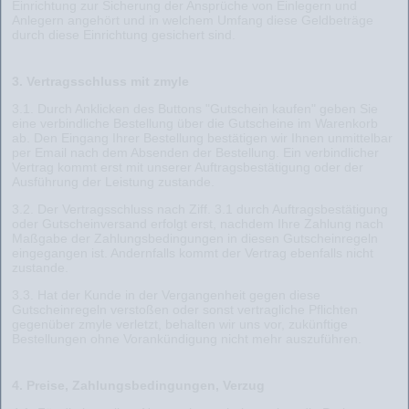
Einrichtung zur Sicherung der Ansprüche von Einlegern und
Anlegern angehört und in welchem Umfang diese Geldbeträge
durch diese Einrichtung gesichert sind.
3. Vertragsschluss mit zmyle
3.1. Durch Anklicken des Buttons "Gutschein kaufen" geben Sie
eine verbindliche Bestellung über die Gutscheine im Warenkorb
ab. Den Eingang Ihrer Bestellung bestätigen wir Ihnen unmittelbar
per Email nach dem Absenden der Bestellung. Ein verbindlicher
Vertrag kommt erst mit unserer Auftragsbestätigung oder der
Ausführung der Leistung zustande.
3.2. Der Vertragsschluss nach Ziff. 3.1 durch Auftragsbestätigung
oder Gutscheinversand erfolgt erst, nachdem Ihre Zahlung nach
Maßgabe der Zahlungsbedingungen in diesen Gutscheinregeln
eingegangen ist. Andernfalls kommt der Vertrag ebenfalls nicht
zustande.
3.3. Hat der Kunde in der Vergangenheit gegen diese
Gutscheinregeln verstoßen oder sonst vertragliche Pflichten
gegenüber zmyle verletzt, behalten wir uns vor, zukünftige
Bestellungen ohne Vorankündigung nicht mehr auszuführen.
4. Preise, Zahlungsbedingungen, Verzug