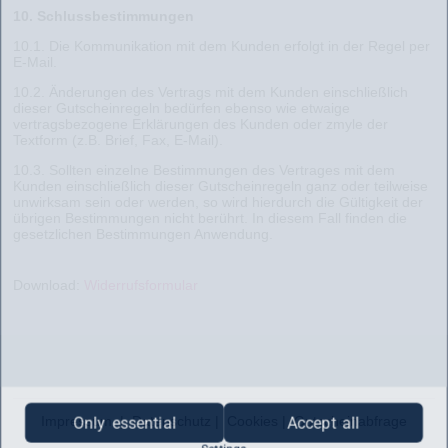
10. Schlussbestimmungen
10.1. Die Kommunikation mit dem Kunden erfolgt in der Regel per
E-Mail.
10.2. Änderungen des Vertrags mit dem Kunden einschließlich
dieser Gutscheinregeln bedürfen ebenso wie etwaige
vertragsbezogene Erklärungen des Kunden oder zmyle der
Textform (z.B. Brief, Fax, E-Mail).
10.3. Sollten einzelne Bestimmungen des Vertrages mit dem
Kunden einschließlich dieser Gutscheinregeln ganz oder teilweise
unwirksam sein oder werden, so wird hierdurch die Gültigkeit der
übrigen Bestimmungen nicht berührt. In diesem Fall finden die
gesetzlichen Bestimmungen Anwendung.
Download:
Widerrufsformular
Impressum
|
Datenschutz
|
Cookies
|
Gutscheinabfrage
Only essential
Accept all