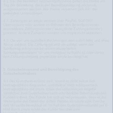
4.1. Für die bestellten Netzwerkgutscheine gelten die Preise am
Tag der Bestellung, die in der Bestellbestätigung nochmals
ausgewiesenen werden. Alle Preise verstehen sich inkl. der
geltenden Umsatzsteuer.
4.2. Zahlungen an zmyle werden über PayPal, SOFORT
Überweisung oder andere im Rahmen des Bestellprozesses
auswählbare Zahlungsdienste ("akzeptierte Zahlungsdienste")
geleistet. Andere Zahlarten werden von zmyle nicht akzeptiert.
4.3. Die von uns gestellten Rechnungen sind sofort fällig und ohne
Abzug zahlbar. Die Zahlung gilt erst als erfolgt, wenn der
Zahlbetrag erfolgreich bei einem akzeptierten
Zahlungsdienstleister für uns verfügbar verbucht ist oder dieser
den Zahlungseingang gegenüber zmyle bestätigt hat.
5. Gutscheinversand und Berechtigung des
Gutscheininhabers
5.1 Der Gutscheinversand wird, soweit er nicht selbst den
Vertragsschluss begründet, unmittelbar nach erfolgreichem
Vertragsschluss mit zmyle sowie der vollständigen Angabe
sämtlicher zum Gutscheinversand erforderliche Daten durch den
Kunden initiiert. Der Kunde hat sich zu vergewissern, dass er zur
Weitergabe der Daten der dritten Person an zmyle zum Zwecke
des Versands berechtigt ist. Im Fall des Gutscheinversands per E-
Mail durch zmyle erhält der Kunde hierüber eine