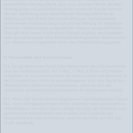
wesentlichen Vertragspflicht, also einer solchen Pflicht, die den
Vertrag prägt und auf Erfüllung durch zmyle der Kunde vertraut.
Bei der Verletzung einer wesentlichen Vertragspflicht ist die
Haftung auf den Ersatz des vorhersehbaren, typischerweise
eintretenden Schadens begrenzt und die Haftung für mittelbare
Schäden, insbesondere entgangenen Gewinn, ausgeschlossen.
Dies gilt nicht, wenn zmyle einen Mangel arglistig verschwiegen
oder ausnahmsweise eine Beschaffenheitsgarantie übernommen
hat, ebenso bei Ansprüchen nach dem Produkthaftungsgesetz.
9. Rechtswahl und Gerichtsstand
9.1. Es gilt deutsches Recht unter Ausschluss des UN-Kaufrechts
und des Kollisionsrechts; Art. 3 Abs. 3, Abs. 4 Rom-I-VO bleiben
unberührt. Im Geschäftsverkehr mit Verbrauchern mit Wohnsitz in
der Europäischen Union ist ausnahmsweise auch das Recht am
Wohnsitz des Verbrauchers anwendbar, wenn es sich um
zwingende verbraucherschutzrechtliche Bestimmungen handelt.
9.2. Wenn der Kunde keinen allgemeinen Gerichtsstand im Inland
hat, nach Vertragsabschluss seinen Wohnsitz oder gewöhnlichen
Aufenthaltsort aus dem Inland verlegt hat oder der Wohnsitz oder
gewöhnliche Aufenthaltsort des Kunden zum Zeitpunkt der
Klageerhebung nicht bekannt ist, sind die Gerichte am Sitz von
zmyle zuständig.